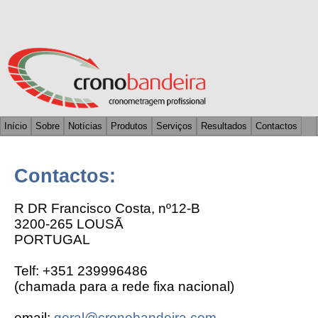
Início
Sobre
Notícias
Produtos
Serviços
Resultados
Contactos
Contactos:
R DR Francisco Costa, nº12-B
3200-265 LOUSÃ
PORTUGAL
Telf: +351 239996486
(chamada para a rede fixa nacional)
email:
geral@cronobandeira.com